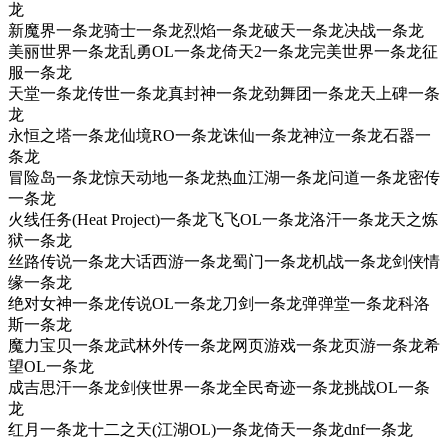
龙
新魔界一条龙骑士一条龙烈焰一条龙破天一条龙决战一条龙
美丽世界一条龙乱勇OL一条龙倚天2一条龙完美世界一条龙征
服一条龙
天堂一条龙传世一条龙真封神一条龙劲舞团一条龙天上碑一条
龙
永恒之塔一条龙仙境RO一条龙诛仙一条龙神泣一条龙石器一
条龙
冒险岛一条龙惊天动地一条龙热血江湖一条龙问道一条龙密传
一条龙
火线任务(Heat Project)一条龙飞飞OL一条龙洛汗一条龙天之炼
狱一条龙
丝路传说一条龙大话西游一条龙蜀门一条龙机战一条龙剑侠情
缘一条龙
绝对女神一条龙传说OL一条龙刀剑一条龙弹弹堂一条龙科洛
斯一条龙
魔力宝贝一条龙武林外传一条龙网页游戏一条龙页游一条龙希
望OL一条龙
成吉思汗一条龙剑侠世界一条龙全民奇迹一条龙挑战OL一条
龙
红月一条龙十二之天(江湖OL)一条龙倚天一条龙dnf一条龙