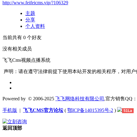
http://www.feifeicms.vip/?106329
主题
分享
个人资料
当前共有
0
个好友
没有相关成员
飞飞Cms视频点播系统
声明：请在遵守法律前提下使用本站开发的相关程序，对用户
Powered by
© 2006-2025
飞飞网络科技有限公司
,官方销售QQ：1306
手机版
|
飞飞CMS官方论坛
(
鄂ICP备14015395号-2
)
51La
返回顶部