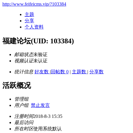
http://www.feifeicms.vip/?103384
主题
分享
个人资料
福建论坛
(UID: 103384)
邮箱状态
未验证
视频认证
未认证
统计信息
好友数
|
回帖数 0
|
主题数
|
分享数
活跃概况
管理组
用户组
禁止发言
注册时间
2018-8-3 15:35
最后访问
所在时区
使用系统默认