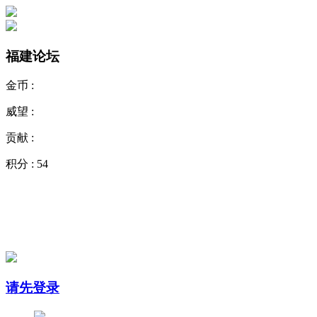
福建论坛
金币 :
威望 :
贡献 :
积分 :
54
请先登录