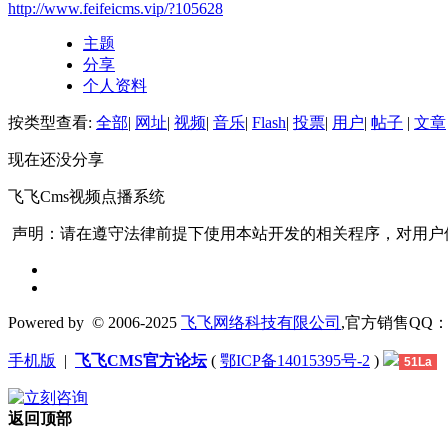
http://www.feifeicms.vip/?105628
主题
分享
个人资料
按类型查看:
全部
|
网址
|
视频
|
音乐
|
Flash
|
投票
|
用户
|
帖子
|
文章
现在还没分享
飞飞Cms视频点播系统
声明：请在遵守法律前提下使用本站开发的相关程序，对用户
Powered by
© 2006-2025
飞飞网络科技有限公司
,官方销售QQ：1306
手机版
|
飞飞CMS官方论坛
(
鄂ICP备14015395号-2
)
51La
返回顶部