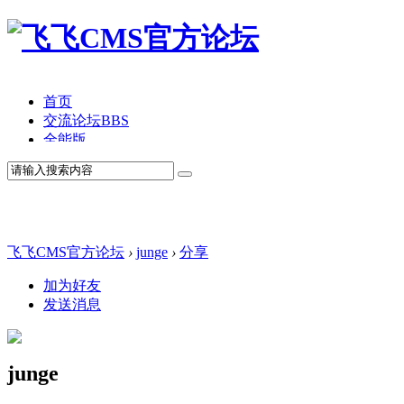
首页
交流论坛
BBS
全能版
TV版
产品价格
模板中心
产品演示
联系我们
飞飞CMS官方论坛
›
junge
›
分享
加为好友
发送消息
junge