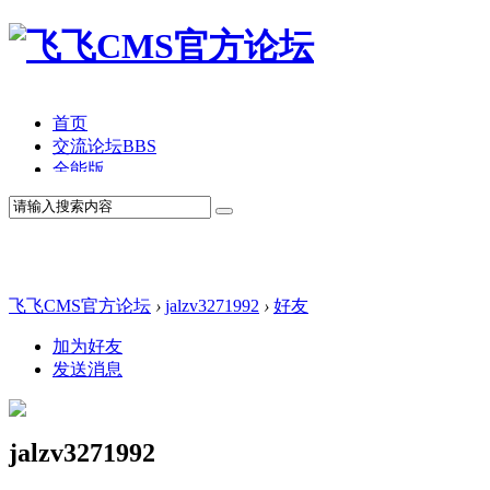
首页
交流论坛
BBS
全能版
TV版
产品价格
模板中心
产品演示
联系我们
飞飞CMS官方论坛
›
jalzv3271992
›
好友
加为好友
发送消息
jalzv3271992