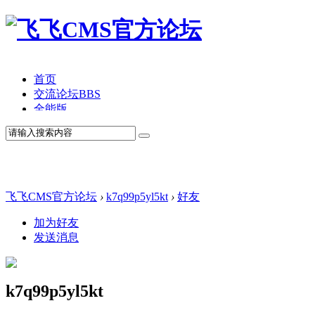
首页
交流论坛
BBS
全能版
TV版
产品价格
模板中心
产品演示
联系我们
飞飞CMS官方论坛
›
k7q99p5yl5kt
›
好友
加为好友
发送消息
k7q99p5yl5kt