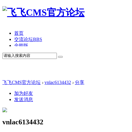
首页
交流论坛
BBS
全能版
TV版
产品价格
模板中心
产品演示
联系我们
飞飞CMS官方论坛
›
vnlac6134432
›
分享
加为好友
发送消息
vnlac6134432