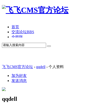
首页
交流论坛
BBS
全能版
TV版
产品价格
模板中心
产品演示
联系我们
飞飞CMS官方论坛
›
qqdell
›
个人资料
加为好友
发送消息
qqdell