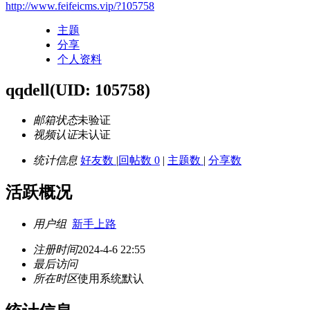
http://www.feifeicms.vip/?105758
主题
分享
个人资料
qqdell
(UID: 105758)
邮箱状态
未验证
视频认证
未认证
统计信息
好友数
|
回帖数 0
|
主题数
|
分享数
活跃概况
用户组
新手上路
注册时间
2024-4-6 22:55
最后访问
所在时区
使用系统默认