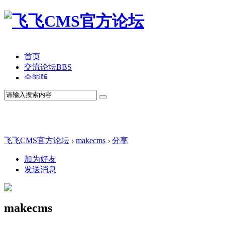
首页
交流论坛
BBS
全能版
TV版
产品价格
模板中心
产品演示
联系我们
飞飞CMS官方论坛
›
makecms
›
分享
加为好友
发送消息
makecms