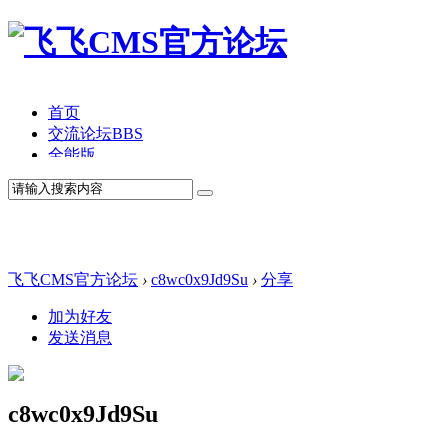
首页
交流论坛
BBS
全能版
TV版
产品价格
模板中心
产品演示
联系我们
飞飞CMS官方论坛
›
c8wc0x9Jd9Su
›
分享
加为好友
发送消息
c8wc0x9Jd9Su