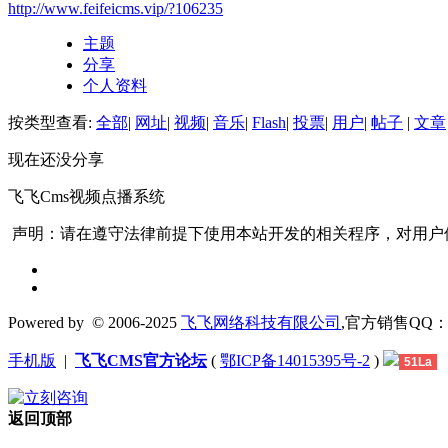
http://www.feifeicms.vip/?106235
主题
分享
个人资料
按类型查看:
全部
|
网址
|
视频
|
音乐
|
Flash
|
投票
|
用户
|
帖子
|
文章
现在还没分享
飞飞Cms视频点播系统
声明：请在遵守法律前提下使用本站开发的相关程序，对用户
Powered by
© 2006-2025
飞飞网络科技有限公司
,官方销售QQ：1306
手机版
|
飞飞CMS官方论坛
(
鄂ICP备14015395号-2
)
51La
返回顶部