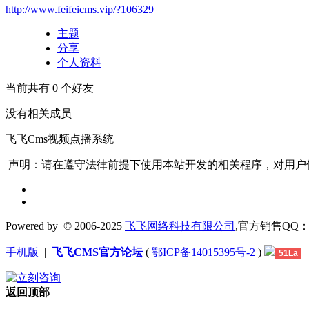
http://www.feifeicms.vip/?106329
主题
分享
个人资料
当前共有
0
个好友
没有相关成员
飞飞Cms视频点播系统
声明：请在遵守法律前提下使用本站开发的相关程序，对用户
Powered by
© 2006-2025
飞飞网络科技有限公司
,官方销售QQ：1306
手机版
|
飞飞CMS官方论坛
(
鄂ICP备14015395号-2
)
51La
返回顶部