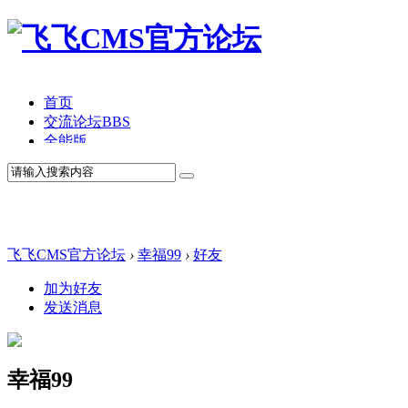
首页
交流论坛
BBS
全能版
TV版
产品价格
模板中心
产品演示
联系我们
飞飞CMS官方论坛
›
幸福99
›
好友
加为好友
发送消息
幸福99