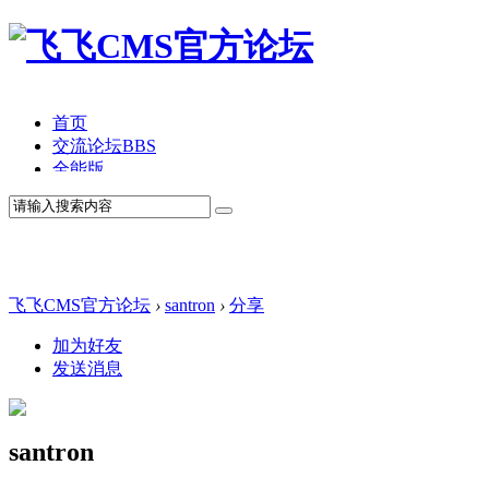
首页
交流论坛
BBS
全能版
TV版
产品价格
模板中心
产品演示
联系我们
飞飞CMS官方论坛
›
santron
›
分享
加为好友
发送消息
santron