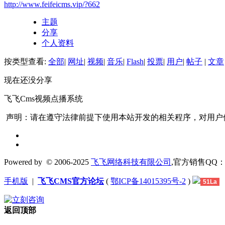
http://www.feifeicms.vip/?662
主题
分享
个人资料
按类型查看:
全部
|
网址
|
视频
|
音乐
|
Flash
|
投票
|
用户
|
帖子
|
文章
现在还没分享
飞飞Cms视频点播系统
声明：请在遵守法律前提下使用本站开发的相关程序，对用户
Powered by
© 2006-2025
飞飞网络科技有限公司
,官方销售QQ：1306
手机版
|
飞飞CMS官方论坛
(
鄂ICP备14015395号-2
)
51La
返回顶部