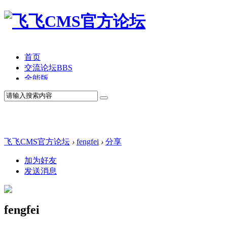
首页
交流论坛
BBS
全能版
TV版
产品价格
模板中心
产品演示
联系我们
飞飞CMS官方论坛
›
fengfei
›
分享
加为好友
发送消息
fengfei