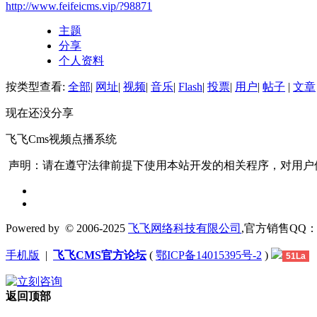
http://www.feifeicms.vip/?98871
主题
分享
个人资料
按类型查看:
全部
|
网址
|
视频
|
音乐
|
Flash
|
投票
|
用户
|
帖子
|
文章
现在还没分享
飞飞Cms视频点播系统
声明：请在遵守法律前提下使用本站开发的相关程序，对用户
Powered by
© 2006-2025
飞飞网络科技有限公司
,官方销售QQ：1306
手机版
|
飞飞CMS官方论坛
(
鄂ICP备14015395号-2
)
51La
返回顶部