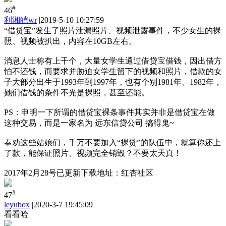
#
46
利湘皑wr
|
2019-5-10 10:27:59
“借贷宝”发生了照片泄漏照片、视频泄露事件，不少女生的裸
照、视频被扒出，内容在10GB左右。
消息人士称有上千个，大量女学生通过借贷宝借钱，因出借方
怕不还钱，而要求并胁迫女学生留下的视频和照片，借款的女
子大部分出生于1993年到1997年，也有个别1981年、1982年，
她们借钱的条件不光是裸照，甚至还能。
PS：申明一下所谓的借贷宝裸条事件其实并非是借贷宝在做
这种交易，而是一家名为 远东信贷公司 搞得鬼~
奉劝这些姑娘们，千万不要加入“裸贷”的队伍中，就算你还上
了款，能保证照片、视频完全销毁？不要太天真！
2017年2月28号已更新下载地址：红杏社区
#
47
leyubox
|
2020-3-7 19:45:09
看看哈