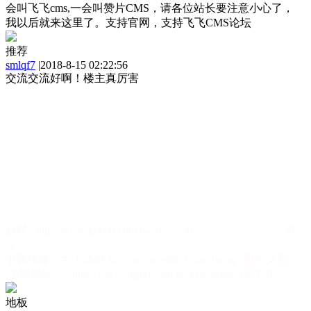
会叫飞飞cms,一会叫赞片CMS，请各位站长要注意小心了，
我以后就来这里了。支持官网，支持飞飞CMS论坛
推荐
smlqf7
|
2018-8-15 02:22:56
交流交流好啊！楼主真厉害
蘇軾
http://www.gfgfgf.com.tw/zyts/zygy/
2018年08月15日
作
文
中醫拔罐
女士染髮
http://www.gfgfgf.com.tw/sg/
勵志文章
中醫醫院
http://www.gfgfgf.com.tw/zyts/zybg/
祝賀詞
地板