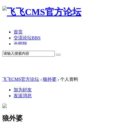
首页
交流论坛
BBS
全能版
TV版
产品价格
模板中心
产品演示
联系我们
飞飞CMS官方论坛
›
狼外婆
›
个人资料
加为好友
发送消息
狼外婆