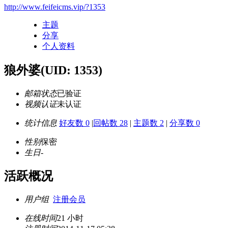
http://www.feifeicms.vip/?1353
主题
分享
个人资料
狼外婆
(UID: 1353)
邮箱状态
已验证
视频认证
未认证
统计信息
好友数 0
|
回帖数 28
|
主题数 2
|
分享数 0
性别
保密
生日
-
活跃概况
用户组
注册会员
在线时间
21 小时