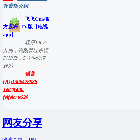
收费版介绍
飞飞Cms官
方发布_TV版【电视
app】
程序100%
开源，视频管理系统
PHP版，5分钟快速
建站
销售
QQ:1306428988
-
Telegram:
feifeicms520
网友分享
收藏本版
|
订阅