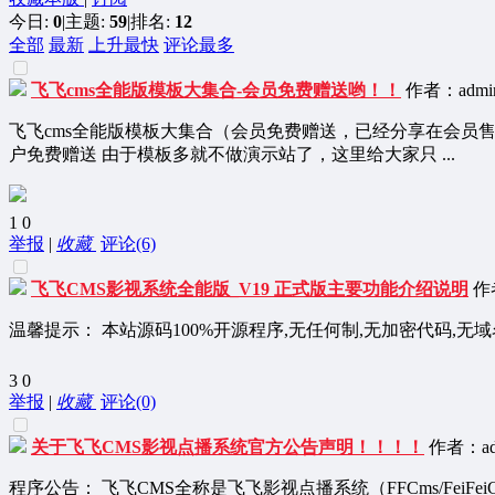
今日:
0
|
主题:
59
|
排名:
12
全部
最新
上升最快
评论最多
飞飞cms全能版模板大集合-会员免费赠送哟！！
作者：admin
飞飞cms全能版模板大集合（会员免费赠送，已经分享在会员
户免费赠送 由于模板多就不做演示站了，这里给大家只 ...
1
0
举报
|
收藏
评论(6)
飞飞CMS影视系统全能版_V19 正式版主要功能介绍说明
作者
温馨提示： 本站源码100%开源程序,无任何制,无加密代码,无
3
0
举报
|
收藏
评论(0)
关于飞飞CMS影视点播系统官方公告声明！！！！
作者：adm
程序公告： 飞飞CMS全称是飞飞影视点播系统（FFCms/Fe