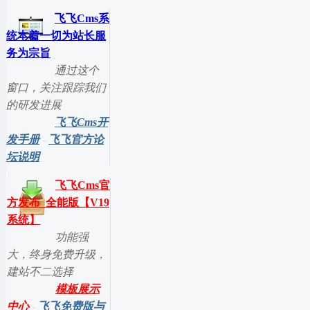
飞飞Cms系
统本着一切为站长服
务为宗旨
通过这个
窗口，关注跟踪我们
的研发进展
飞飞Cms开
发手册
-
飞飞官方论
坛说明
飞飞Cms官
方发布_全能版【V19
系统】
功能强
大，终身免费升级，
建站不二选择
模板展示
中心
-
飞飞免费版与