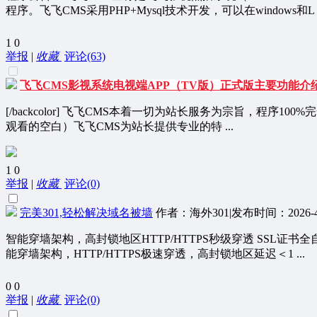
程序。飞飞CMS采用PHP+Mysql技术开发，可以在windows和L .
1
0
举报
|
收藏
评论(63)
飞飞CMS影视系统电视端APP（TV版）正式版主要功能介
[/backcolor] 飞飞CMS本着一切为站长服务为宗旨，程
观看的空白）飞飞CMS为站长提供专业的特 ...
1
0
举报
|
收藏
评论(0)
完美301,轻松解决域名被墙
作者：海外301
|
发布时间：2026-4
智能穿墙架构，高封锁地区HTTP/HTTPS秒级穿透 SSL证
能穿墙架构，HTTP/HTTPS极速穿透，高封锁地区延迟＜1 ...
0
0
举报
|
收藏
评论(0)