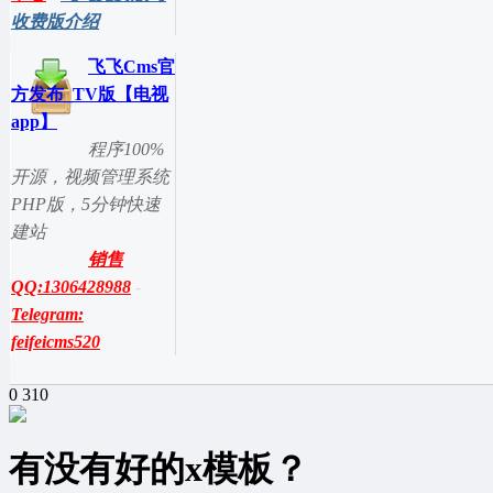
收费版介绍
飞飞Cms官
方发布_TV版【电视
app】
程序100%
开源，视频管理系统
PHP版，5分钟快速
建站
销售
QQ:1306428988
-
Telegram:
feifeicms520
0
310
有没有好的x模板？