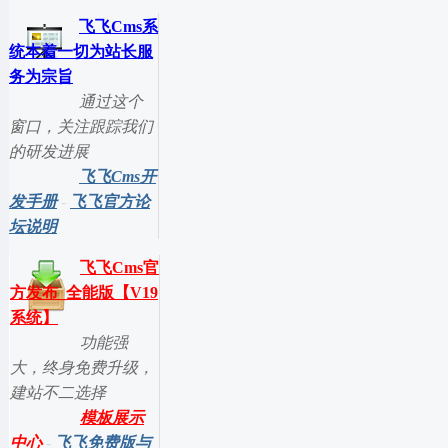
飞飞Cms系
统本着一切为站长服
务为宗旨
通过这个
窗口，关注跟踪我们
的研发进展
飞飞Cms开
发手册
-
飞飞官方论
坛说明
飞飞Cms官
方发布_全能版【V19
系统】
功能强
大，终身免费升级，
建站不二选择
模板展示
中心
-
飞飞免费版与