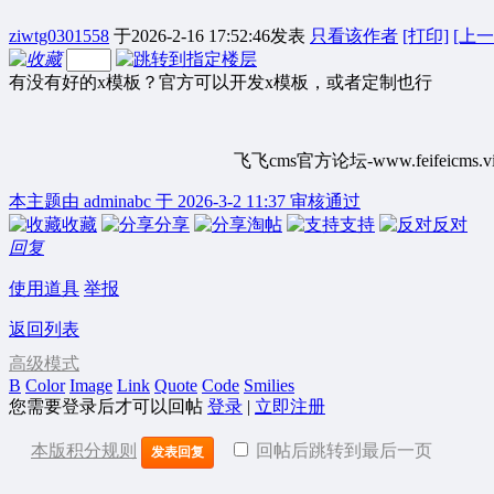
ziwtg0301558
于2026-2-16 17:52:46发表
只看该作者
[打印]
[上一
有没有好的x模板？官方可以开发x模板，或者定制也行
飞飞cms官方论坛-www.feifeicms.vi
本主题由 adminabc 于 2026-3-2 11:37 审核通过
收藏
分享
淘帖
支持
反对
回复
使用道具
举报
返回列表
高级模式
B
Color
Image
Link
Quote
Code
Smilies
您需要登录后才可以回帖
登录
|
立即注册
本版积分规则
回帖后跳转到最后一页
发表回复